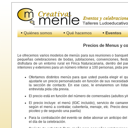
•
•
•
Quiénes somos
Qué hacemos
Eventos
Precios de Menus y c
Le ofrecemos varios modelos de menús para sus reuniones o banquetes
pequeñas celebraciones de bodas, jubilaciones, convenciones, fies
disfrutara de un entorno rural en Finca Naturacanaria, dentro del p
interiores y exteriores para un número inferior a 100 personas, pida 
Ofertamos distintos menús para que usted pueda elegir el qu
ajustarle un precio personalizado en función de sus necesidad
la sección de contacto. En ese caso, le enviaremos un lista
entrevista pida cita previa.
El precio está en función del número de comensales (adultos y/o
El precio incluye: el menú (IGIC incluido), servicio de camare
según el menú a contratar, cubertería, menaje, etc. Precio d
picoteo y de segundo una paella)
Para la contratación del evento se debe abonar un anticipo de
el día de la celebración.